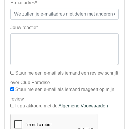
E-mailadres*
Jouw reactie*
Stuur me een e-mail als iemand een review schrijft
over Club Paradise
Stuur me een e-mail als iemand reageert op mijn
review
Ik ga akkoord met de
Algemene Voorwaarden