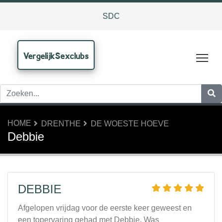
SDC
VergelijkSexclubs
Tog
HOME
DRENTHE
DE WOESTE HOEVE
Debbie
DEBBIE
Afgelopen vrijdag voor de eerste keer geweest en
een topervaring gehad met Debbie. Was