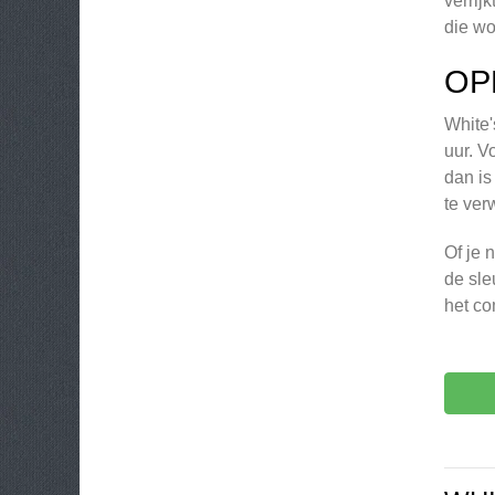
verrij
die wo
OP
White'
uur. V
dan is
te ve
Of je 
de sle
het co