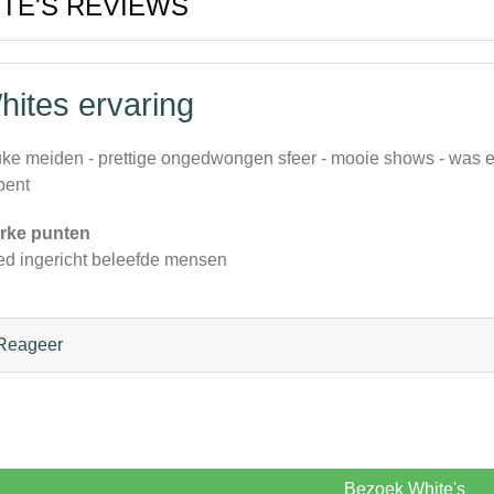
TE'S REVIEWS
hites ervaring
ke meiden - prettige ongedwongen sfeer - mooie shows - was ee
 bent
rke punten
d ingericht beleefde mensen
Reageer
Bezoek White's