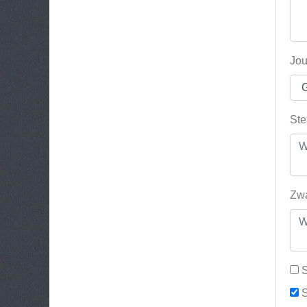
Jou
Ste
Zwa
S
S