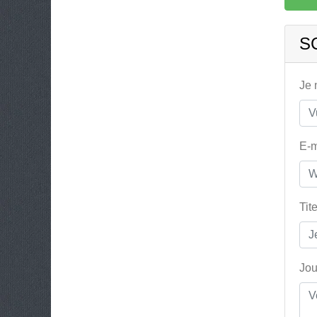
S
Je
E-m
Tit
Jou