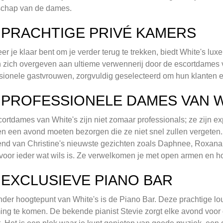
schap van de dames.
 PRACHTIGE PRIVÉ KAMERS
r je klaar bent om je verder terug te trekken, biedt White's l
 zich overgeven aan ultieme verwennerij door de escortdames v
sionele gastvrouwen, zorgvuldig geselecteerd om hun klanten ee
 PROFESSIONELE DAMES VAN W
ortdames van White's zijn niet zomaar professionals; ze zijn e
 een avond moeten bezorgen die ze niet snel zullen vergeten
end van Christine's nieuwste gezichten zoals Daphnee, Roxana, 
 voor ieder wat wils is. Ze verwelkomen je met open armen en ho
 EXCLUSIEVE PIANO BAR
der hoogtepunt van White's is de Piano Bar. Deze prachtige lo
ng te komen. De bekende pianist Stevie zorgt elke avond voor d