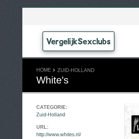
VergelijkSexclubs
HOME
ZUID-HOLLAND
White's
CATEGORIE:
Zuid-Holland
URL:
http://www.whites.nl/