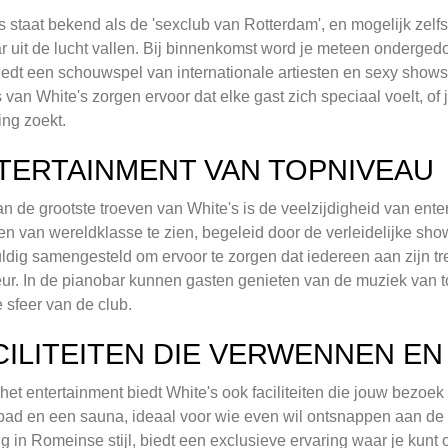
s staat bekend als de 'sexclub van Rotterdam', en mogelijk zelf
 uit de lucht vallen. Bij binnenkomst word je meteen onderge
iedt een schouwspel van internationale artiesten en sexy shows
van White's zorgen ervoor dat elke gast zich speciaal voelt, o
ng zoekt.
TERTAINMENT VAN TOPNIVEAU
n de grootste troeven van White's is de veelzijdigheid van ente
ten van wereldklasse te zien, begeleid door de verleidelijke s
ldig samengesteld om ervoor te zorgen dat iedereen aan zijn t
ur. In de pianobar kunnen gasten genieten van de muziek van t
 sfeer van de club.
CILITEITEN DIE VERWENNEN E
het entertainment biedt White's ook faciliteiten die jouw bezo
d en een sauna, ideaal voor wie even wil ontsnappen aan de dr
ig in Romeinse stijl, biedt een exclusieve ervaring waar je ku