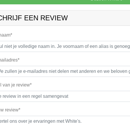
CHRIJF EEN REVIEW
 naam*
ailadres*
el van je review*
w review*