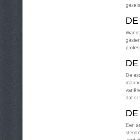
gezel
DE
Wannee
gasten
profes
DE
De esc
mannen
variër
dat er
DE
Een an
stemmi