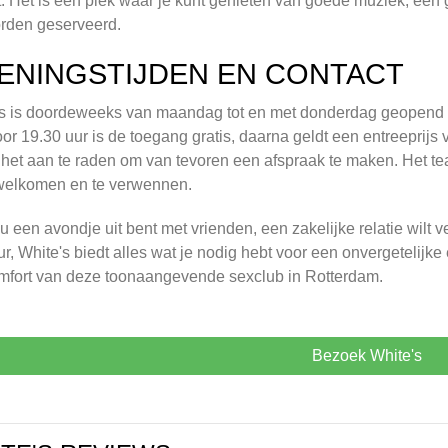
kt. Het is een plek waar je kunt genieten van goede muziek, een
rden geserveerd.
ENINGSTIJDEN EN CONTACT
s is doordeweeks van maandag tot en met donderdag geopend van
oor 19.30 uur is de toegang gratis, daarna geldt een entreeprijs 
 het aan te raden om van tevoren een afspraak te maken. Het te
rwelkomen en te verwennen.
nu een avondje uit bent met vrienden, een zakelijke relatie wi
ur, White's biedt alles wat je nodig hebt voor een onvergetelijke
mfort van deze toonaangevende sexclub in Rotterdam.
Bezoek White's