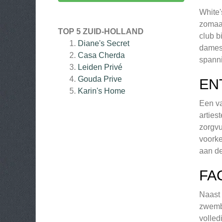
White'
zomaar
TOP 5 ZUID-HOLLAND
club b
Diane's Secret
dames 
Casa Cherda
spanni
Leiden Privé
Gouda Prive
EN
Karin's Home
Een va
arties
zorgvu
voorke
aan de
FA
Naast 
zwemba
volled