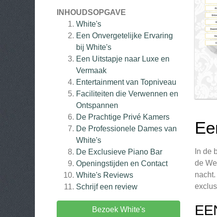
INHOUDSOPGAVE
White's
Een Onvergetelijke Ervaring
bij White's
Een Uitstapje naar Luxe en
Vermaak
Entertainment van Topniveau
Faciliteiten die Verwennen en
Ontspannen
De Prachtige Privé Kamers
Ee
De Professionele Dames van
White's
In de 
De Exclusieve Piano Bar
de Wes
Openingstijden en Contact
nacht.
White's
Reviews
exclus
Schrijf een review
EE
Bezoek White's