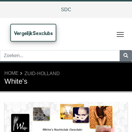
SDC
VergelijkSexclubs
Tog
HOME
ZUID-HOLLAND
White's